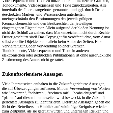
Videosequenzen und Texte zu nutzen oder auf lizenzfreie Grafiken,
Tondokumente, Videosequenzen und Texte zurückzugreifen. Alle
innerhalb des Internetangebotes genannten und ggf. durch Dritte
geschützten Marken- und Warenzeichen unterliegen
uneingeschränkt den Bestimmungen des jeweils gültigen
Kennzeichenrechts und den Besitzrechten der jeweiligen
eingetragenen Eigentümer. Allein aufgrund der bloßen Nennung ist
nicht der Schluß zu ziehen, dass Markenzeichen nicht durch Rechte
Dritter geschützt sind! Das Copyright für veröffentlichte, vom Autor
selbst erstellte Objekte bleibt allein beim Autor der Seiten. Eine
Vervielfältigung oder Verwendung solcher Grafiken,
Tondokumente, Videosequenzen und Texte in anderen
elektronischen oder gedruckten Publikationen ist ohne ausdrückliche
Zustimmung des Autors nicht gestattet.
Zukunftsorientierte Aussagen
Viele Internetseiten enthalten in die Zukunft gerichtete Aussagen,
die auf Überzeugungen aufbauen. Mit der Verwendung von Worten
wie "erwarten", "schätzen", "rechnen mit", "beabsichtigen" und
"planen" auf diesen Internetseiten wird bezweckt, in die Zukunft
gerichtete Aussagen zu identifizieren. Derartige Aussagen geben die
Sicht des Betreibers im Hinblick auf zukünftige Ereignisse wieder
zum Zeitpunkt, als sie getätigt wurden und unterliegen Risiken und