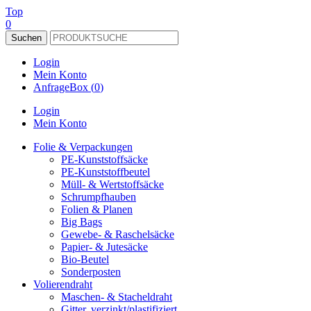
Top
0
Suchen
Login
Mein Konto
AnfrageBox (
0
)
Login
Mein Konto
Folie & Verpackungen
PE-Kunststoffsäcke
PE-Kunststoffbeutel
Müll- & Wertstoffsäcke
Schrumpfhauben
Folien & Planen
Big Bags
Gewebe- & Raschelsäcke
Papier- & Jutesäcke
Bio-Beutel
Sonderposten
Volierendraht
Maschen- & Stacheldraht
Gitter, verzinkt/plastifiziert