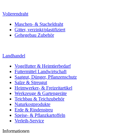
Volierendraht
Maschen- & Stacheldraht
Gitter, verzinkt/plastifiziert
Gehegebau Zubehör
Landhandel
Vogelfutter & Heimtierbedarf
Futtermittel Landwirtschaft
Saatgut, Dünger, Pflanzenschutz
Salze & Streugut
Heimwerker- & Freizeitartikel
Werkzeuge & Gartengeräte
Teichbau & Teichzubehör
Naturkostprodukte
Erde & Rindenstreu
Speise- & Pflanzkartoffeln
Verleih-Service
Informationen