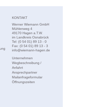
KONTAKT
Werner Wiemann GmbH
Mühlenweg 4
49170 Hagen a.T.W.
im Landkreis Osnabrück
Tel:
(0 54 01) 89 13 - 0
Fax: (0 54 01) 89 13 - 3
nung
_at_
info
wiemann-hagen.de
Unternehmen
Wegbeschreibung /
Anfahrt
Ansprechpartner
Mailanfrageformular
Öffnungszeiten